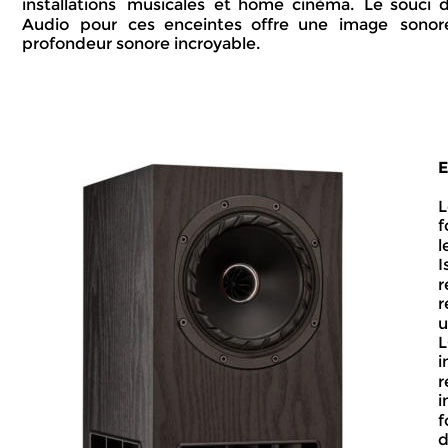
installations  
musicales  
et  
home  
cinéma.  
Le  
souci  
d
Audio   
pour   
ces   
enceintes   
offre   
une   
image   
sonore
profondeur sonore incroyable.
E
L
f
l
I
r
r
u
L
i
r
i
f
d