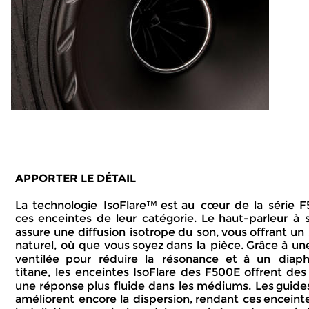
APPORTER LE DÉTAIL
La  
technologie  
IsoFlare™  
est  
au  
cœur  
de  
la  
série  
F
ces  
enceintes  
de  
leur  
catégorie.  
Le  
haut-parleur  
à  
assure  
une  
diffusion  
isotrope  
du  
son,  
vous  
offrant  
un 
naturel,  
où  
que  
vous  
soyez  
dans  
la  
pièce.  
Grâce  
à  
une
ventilée   
pour   
réduire   
la   
résonance   
et   
à   
un   
diaph
titane,  
les  
enceintes  
IsoFlare  
des  
F500E  
offrent  
des 
une  
réponse  
plus  
fluide  
dans  
les  
médiums.  
Les  
guides
améliorent  
encore  
la  
dispersion,  
rendant  
ces  
enceinte