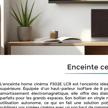
Enceinte c
L'enceinte
home
cinéma
F502E
LCR
est
l'enceinte
idéa
supérieure.
Équipée
d'un
haut-parleur
IsoFlare
de
8
p
amortissement
électromagnétique,
elle
offre
des
dial
parfaits
pour
les
grands
espaces.
Son
boîtier
en
vinyle
n
utilisation
autonome,
ce
qui
en
fait
une
solution
pol
sublimez vos soirées cinéma avec un son haut de gamme 