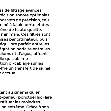
es de filtrage avancés, 
récision sonore optimales. 
sants de précision, tels 
iné à faible perte et des 
ène de haute qualité, 
minimale. Ces filtres sont 
sés par ordinateur, puis 
équilibre parfait entre les 
égration parfaite entre les 
iums et d'aigus, offrant 
le qui sublime 
tion bi-câblage sur les 
fre un transfert de signal 
o accrue.
tant au cinéma qu'en 
-parleur ponctuel IsoFlare 
stituer les moindres 
sion extrême. Grâce à son 