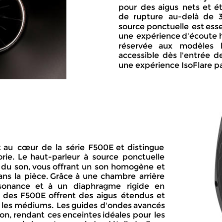
pour  
des  
aigus  
nets  
et  
é
de   
rupture   
au-delà   
de   
3
source  
ponctuelle  
est  
esse
une  
expérience  
d'écoute  
réservée    
aux    
modèles    
accessible  
dès  
l'entrée  
de
une expérience IsoFlare pa
  
au  
cœur  
de  
la  
série  
F500E  
et  
distingue 
rie.  
Le  
haut-parleur  
à  
source  
ponctuelle 
 
du  
son,  
vous  
offrant  
un  
son  
homogène  
et 
ans  
la  
pièce.  
Grâce  
à  
une  
chambre  
arrière 
sonance   
et   
à   
un   
diaphragme   
rigide   
en 
  
des  
F500E  
offrent  
des  
aigus  
étendus  
et 
 
les  
médiums.  
Les  
guides  
d'ondes  
avancés 
on,  
rendant  
ces  
enceintes  
idéales  
pour  
les 