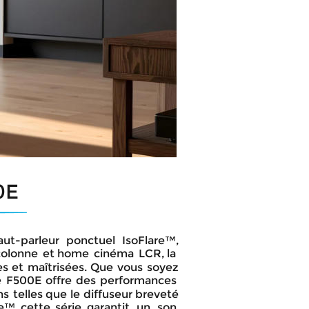
0E
aut-parleur
ponctuel
IsoFlare™, 
colonne
et
home
cinéma
LCR,
la 
es
et
maîtrisées.
Que
vous
soyez 
e
F500E
offre
des
performances 
ns
telles
que
le
diffuseur
breveté 
e™,
cette
série
garantit
un
son 