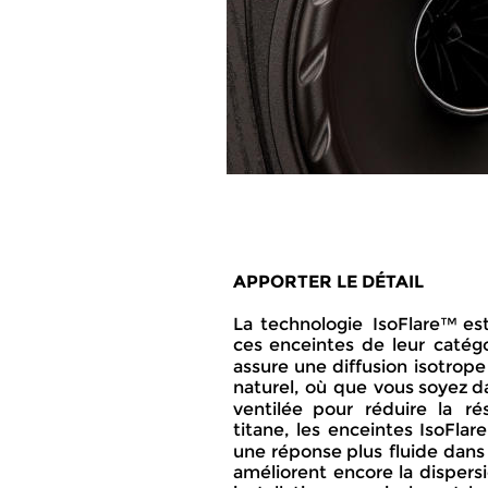
APPORTER LE DÉTAIL
La  
technologie  
IsoFlare™  
est
ces  
enceintes  
de  
leur  
catégo
assure  
une  
diffusion  
isotrope 
naturel,  
où  
que  
vous  
soyez  
d
ventilée   
pour   
réduire   
la   
ré
titane,  
les  
enceintes  
IsoFlare
une  
réponse  
plus  
fluide  
dans 
améliorent  
encore  
la  
dispersi