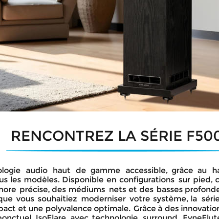
RENCONTREZ LA SÉRIE F50
logie
audio
haut
de
gamme
accessible,
grâce
au
h
us
les
modèles.
Disponible
en
configurations
sur
pied,
nore
précise,
des
médiums
nets
et
des
basses
profond
que
vous
souhaitiez
moderniser
votre
système,
la
séri
pact
et
une
polyvalence
optimale.
Grâce
à
des
innovatio
ponctuel
IsoFlare
avec
technologie
surround
FyneFlut