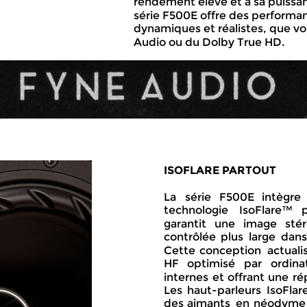
rendement élevé et à sa puissan
série F500E offre des performa
dynamiques et réalistes, que v
Audio ou du Dolby True HD.
ISOFLARE PARTOUT
La   
série   
F500E   
intègre  
technologie    
IsoFlare™    
p
garantit   
une   
image   
stér
contrôlée  
plus  
large  
dans
Cette   
conception   
actualis
HF   
optimisé   
par   
ordinat
internes  
et  
offrant  
une  
ré
Les  
haut-parleurs  
IsoFlar
des  
aimants  
en  
néodyme 