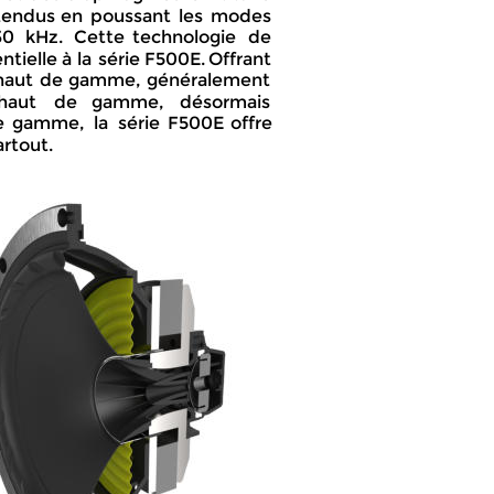
tendus  
en  
poussant  
les  
modes 
0   
kHz.   
Cette   
technologie   
de 
ntielle  
à  
la  
série  
F500E.  
Offrant 
haut  
de  
gamme,  
généralement 
haut    
de    
gamme,    
désormais 
  
gamme,  
la  
série  
F500E  
offre 
rtout.