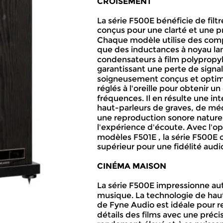
CROISEMENT
La série F500E bénéficie de filtr
conçus pour une clarté et une p
Chaque modèle utilise des compo
que des inductances à noyau lam
condensateurs à film polypropyl
garantissant une perte de signal 
soigneusement conçus et optimi
réglés à l'oreille pour obtenir un 
fréquences. Il en résulte une int
haut-parleurs de graves, de méd
une reproduction sonore naturel
l'expérience d'écoute. Avec l'op
modèles F501E , la série F500E of
supérieur pour une fidélité audi
CINÉMA MAISON
La série F500E impressionne au
musique. La technologie de haut
de Fyne Audio est idéale pour re
détails des films avec une préci