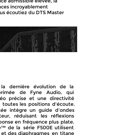
ce admissible élevée, la 
nces incroyablement 
ous écoutiez du DTS Master 
 
la   
dernière   
évolution   
de   
la 
rimée    
de    
Fyne    
Audio,    
qui 
éo   
précise   
et   
une   
directivité 
  
toutes  
les  
positions  
d'écoute. 
ée   
intègre   
un   
guide   
d'ondes 
eur,   
réduisant   
les   
réflexions 
ponse  
en  
fréquence  
plus  
plate. 
e™  
de  
la  
série  
F500E  
utilisent 
 
et  
des  
diaphragmes  
en  
titane 