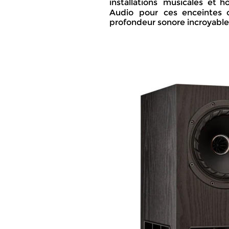
installations  
musicales  
et  
ho
Audio   
pour   
ces   
enceintes   
profondeur sonore incroyable