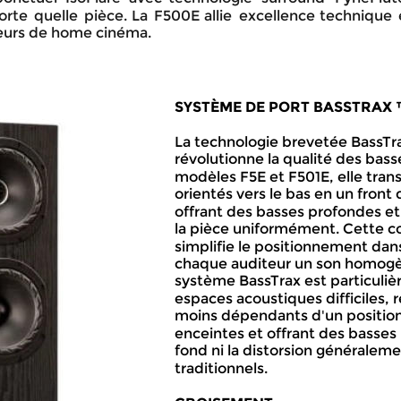
orte
quelle
pièce.
La
F500E
allie
excellence
technique
teurs de home cinéma.
SYSTÈME DE PORT BASSTRAX 
La technologie brevetée BassTra
révolutionne la qualité des basse
modèles F5E et F501E, elle tran
orientés vers le bas en un front 
offrant des basses profondes et
la pièce uniformément. Cette c
simplifie le positionnement dans
chaque auditeur un son homogèn
système BassTrax est particuliè
espaces acoustiques difficiles,
moins dépendants d'un positio
enceintes et offrant des basses 
fond ni la distorsion généraleme
traditionnels.