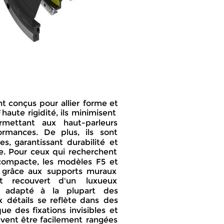
t  
conçus  
pour  
allier  
forme  
et 
  
haute  
rigidité,  
ils  
minimisent 
rmettant    
aux    
haut-parleurs 
ormances.   
De   
plus,   
ils   
sont 
es,  
garantissant  
durabilité  
et 
.  
Pour  
ceux  
qui  
recherchent 
compacte,  
les  
modèles  
F5  
et 
 
grâce  
aux  
supports  
muraux 
     
recouvert     
d'un     
luxueux 
   
adapté    
à    
la    
plupart    
des 
  
détails  
se  
reflète  
dans  
des 
que  
des  
fixations  
invisibles  
et 
vent  
être  
facilement  
rangées 