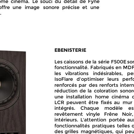
me  
cinéma.  
Le  
souci  
du  
détail  
de  
Fyne 
offre   
une   
image   
sonore   
précise   
et   
une 
.
EBENISTERIE
Les  
caissons  
de  
la  
série  
F500E  
son
fonctionnalité.  
Fabriqués  
en  
MDF
les    
vibrations    
indésirables,    
pe
IsoFlare   
d'optimiser   
leurs   
perf
renforcés  
par  
des  
renforts  
intern
réduction  
de  
la  
coloration  
sonore
une  
installation  
home  
cinéma  
LCR  
peuvent  
être  
fixés  
au  
mur 
intégrés.     
Chaque     
modèle     
est
revêtement    
vinyle    
Frêne    
Noir, 
intérieurs.  
L'attention  
portée  
aux
fonctionnalités  
pratiques  
telles  
des  
grilles  
magnétiques,  
qui  
peu