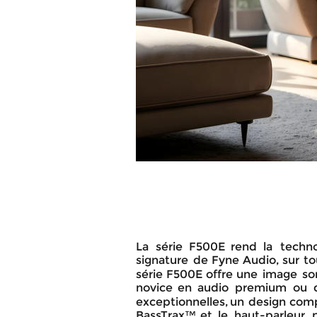
La
série
F500E
rend
la
techno
signature
de
Fyne
Audio,
sur
to
série
F500E
offre
une
image
so
novice
en
audio
premium
ou
exceptionnelles,
un
design
com
BassTrax™
et
le
haut-parleur