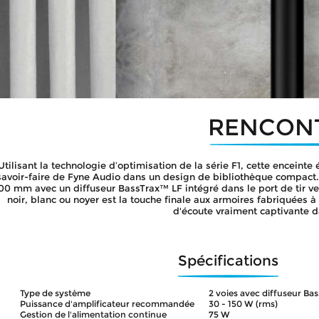
RENCONT
Utilisant la technologie d’optimisation de la série F1, cette enceinte
savoir-faire de Fyne Audio dans un design de bibliothèque compact.
00 mm avec un diffuseur BassTrax™ LF intégré dans le port de tir ve
noir, blanc ou noyer est la touche finale aux armoires fabriquées à
d'écoute vraiment captivante
Spécifications
Type de système
2 voies avec diffuseur Bas
Puissance d'amplificateur recommandée 
30 - 150 W (rms)
Gestion de l'alimentation continue
75 W