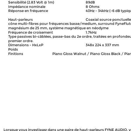
Sensibilité (2.83 Volt @ 1m)
89dB
Impédance nominale
8 Ohms
Réponse en fréquence
40Hz - 34kHz (-6 dB typiqu
Haut-parleurs
Coaxial source ponctuelle
cône multi-fibres pour fréquences basse/medium, surround FyneFlut
magnésium de 25 mm, système magnétique en néodyme
Fréquence de croisement
1.7kHz
Type passives bi-câblées, passe-bas du 2e ordre, traitées en profondeu
premier ordre.
Dimensions - HxLxP
348x 224 x 337 mm 
Poids 
Finitions
Piano Gloss Walnut / Piano Gloss Black / Pia
Lorsque vous investissez dans une paire de haut-parleurs FYNE AUDIO, vo