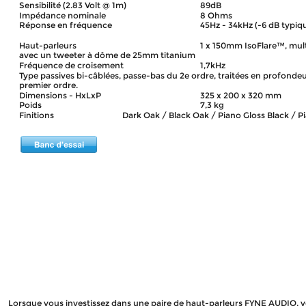
Sensibilité (2.83 Volt @ 1m)
89dB
Impédance nominale
8 Ohms
Réponse en fréquence
45Hz - 34kHz (-6 dB typiqu
Haut-parleurs
1 x 150mm IsoFlare™, mul
avec un tweeter à dôme de 25mm titanium 
Fréquence de croisement
1,7kHz
Type passives bi-câblées, passe-bas du 2e ordre, traitées en profondeu
premier ordre.
Dimensions - HxLxP
325 x 200 x 320 mm 
Poids
7,3 kg 
Finitions
Dark Oak / Black Oak / Piano Gloss Black / P
Lorsque vous investissez dans une paire de haut-parleurs FYNE AUDIO, vo