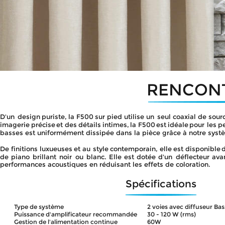
RENCONT
D'un
design
puriste,
la
F500
sur
pied
utilise
un
seul
coaxial
de
sour
imagerie
précise
et
des
détails
intimes,
la
F500
est
idéale
pour
les
pe
basses est uniformément dissipée dans la pièce grâce à notre syst
De
finitions
luxueuses
et
au
style
contemporain,
elle
est
disponible
de
piano
brillant
noir
ou
blanc.
Elle
est
dotée
d'un
déflecteur
ava
performances acoustiques en réduisant les effets de coloration.
Spécifications
Type de système
2 voies avec diffuseur Ba
Puissance d'amplificateur recommandée 
30 - 120 W (rms)
Gestion de l'alimentation continue
60W