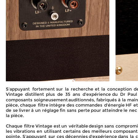
S'appuyant
fortement
sur
la
recherche
et
la
conception
d
Vintage
distillent
plus
de
35
ans
d'expérience
du
Dr
Paul
composants
soigneusement
auditionnés,
fabriqués
à
la
mai
pièce,
chaque
filtre
intègre
des
commandes
d'énergie
HF
et
de
se
livrer
à
un
réglage
fin
sans
perte
pour
atteindre
le
nec
la pièce.
Chaque
filtre
Vintage
est
un
véritable
design
sans
compromi
les
vibrations
en
utilisant
certains
des
meilleurs
composant
pointe.
S'appuyant
sur
ces
décennies
d'expérience
dans
la
c