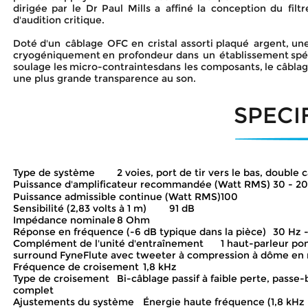
dirigée
par
le
Dr
Paul
Mills
a
affiné
la
conception
du
filtr
d'audition critique.
Doté
d'un
câblage
OFC
en
cristal
assorti
plaqué
argent,
un
cryogéniquement
en
profondeur
dans
un
établissement
spé
soulage
les
micro-contraintes
dans
les
composants,
le
câbla
une plus grande transparence au son.
SPECI
Type de système
2 voies, port de tir vers le bas, double 
Puissance d'amplificateur recommandée (Watt RMS)
30 - 2
Puissance admissible continue (Watt RMS)
100
Sensibilité (2,83 volts à 1 m)
91 dB
Impédance nominale
8 Ohm
Réponse en fréquence (-6 dB typique dans la pièce)
30 Hz 
Complément de l'unité d'entraînement
1 haut-parleur po
surround FyneFlute avec tweeter à compression à dôme en 
Fréquence de croisement
1,8 kHz
Type de croisement
Bi-câblage passif à faible perte, passe
complet
Ajustements du système
Énergie haute fréquence (1,8 kHz 