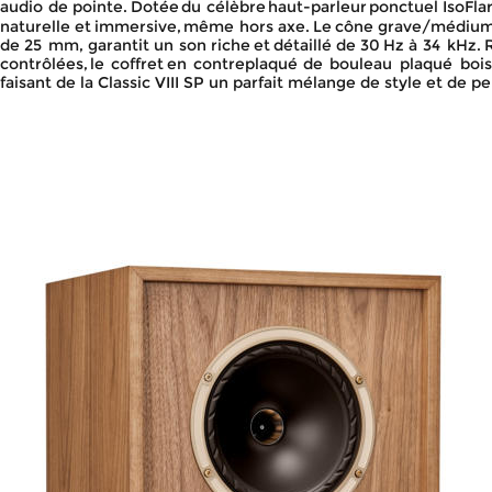
audio
de
pointe.
Dotée
du
célèbre
haut-parleur
ponctuel
IsoFl
naturelle
et
immersive,
même
hors
axe.
Le
cône
grave/médiu
de
25
mm,
garantit
un
son
riche
et
détaillé
de
30
Hz
à
34
kHz.
contrôlées,
le
coffret
en
contreplaqué
de
bouleau
plaqué
bois
faisant de la Classic VIII SP un parfait mélange de style et de 